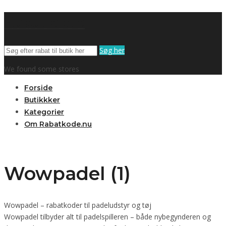
Rabatkode
Søg her
We found some stores
Forside
Butikkker
Kategorier
Om Rabatkode.nu
Wowpadel (1)
Wowpadel – rabatkoder til padeludstyr og tøj
Wowpadel tilbyder alt til padelspilleren – både nybegynderen og