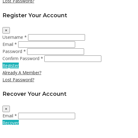
Lost Password?
Register Your Account
×
Username *
Email *
Password *
Confirm Password *
Register
Already A Member?
Lost Password?
Recover Your Account
×
Email *
Recover
Already A Member?
Not A Member?