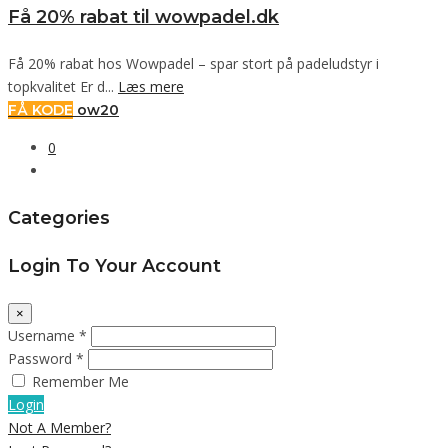
Få 20% rabat til wowpadel.dk
Få 20% rabat hos Wowpadel – spar stort på padeludstyr i
topkvalitet Er d...
Læs mere
FÅ KODE
ow20
0
Categories
Login To Your Account
×
Username *
Password *
Remember Me
Login
Not A Member?