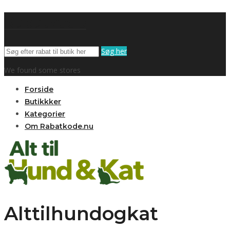
Rabatkode
Søg her
We found some stores
Forside
Butikkker
Kategorier
Om Rabatkode.nu
Alttilhundogkat