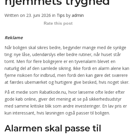
hjemmets tryghed
Written on 23. juni 2026 in
Tips
by
admin
Rate this post
Reklame
Når boligen skal sikres bedre, begynder mange med de synlige
ting: nye låse, udendørslys eller bedre rutiner, når huset står
tomt. Men for flere boligejere er en tyverialarm blevet en
naturlig del af den samlede sikring. Ikke fordi en alarm alene kan
fjerne risikoen for indbrud, men fordi den kan gøre det sværere
at færdes ubemærket og hurtigere give besked, hvis noget sker.
På et medie som Rabatkode.nu, hvor læserne ofte leder efter
gode køb online, giver det mening at se på sikkerhedsudstyr
med samme kritiske blik som andre investeringer. En lav pris er
kun interessant, hvis løsningen også passer til boligen.
Alarmen skal passe til