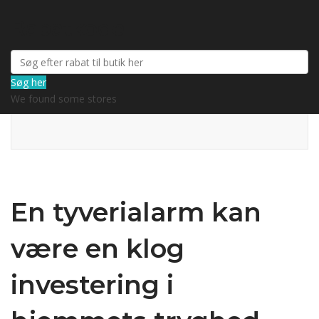
Rabatkode
Søg her
We found some stores
En tyverialarm kan
være en klog
investering i